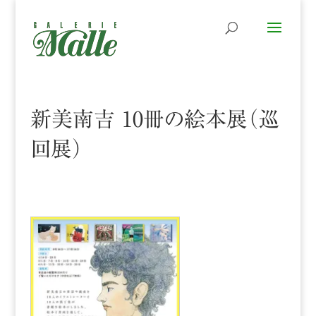
新美南吉 10冊の絵本展（巡
回展）