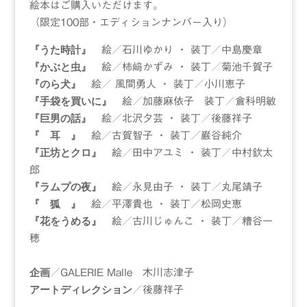
絵本はご購入いただけます。
（限定100部・エディションナンバー入り）
『うた時計』
絵／石川ゆかり ・ 装丁／中島慶章
『かぶと虫』
絵／柿﨑かずみ ・ 装丁／菊池千賀子
『のら犬』
絵／ 風間勇人 ・ 装丁／小川恵子
『手袋を買いに』
絵／加藤麻依子 装丁／倉科明敏
『巨男の話』
絵／北沢夕芸 ・ 装丁／後藤祥子
『 耳 』
絵／古賀智子 ・ 装丁／巌谷純介
『正坊とクロ』
絵／田中アユミ ・ 装丁／中村欽太
郎
『ラムプの夜』
絵／永見由子 ・ 装丁／丸尾靖子
『 狐 』
絵／平澤貴也 ・ 装丁／松岡史恵
『花をうめる』
絵／古川じゅんこ ・ 装丁／糟谷一
穂
企画
／GALERIE Malle 木川志津子
アートディレクション
／後藤祥子