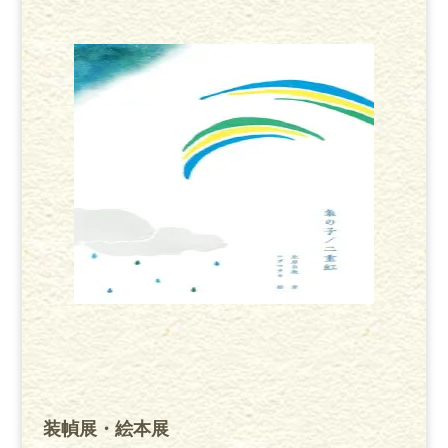
装幀展・絵本展