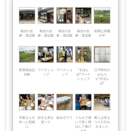
南吉の生
南吉の生
南吉の生
南吉の生
長閑な田園
家・渡辺家
家・渡辺家
家・渡辺家
家・渡辺家
の中
新美南吉記
ワークショ
ワークショ
”ずぼん
江戸時代の
念館
ップ
ップ
ぼ”ワーク
おもち
ショップ
ゃ”ずぼん
ぼ”
作家さんが
好きな色を
組み立てて
うちわで扇
夜には蛍ま
作った型紙
塗って
いで高く飛
つりが行わ
に
ばして遊び
れました
ます