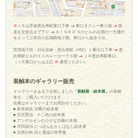
→
→
※
ＪＲ山手線恵比寿駅東口下車
東口タクシー乗り場
坂
→
道を交差点まで下り
ＫＩＮＫＯ’Ｓのビルの左側の一方通行
を入って三本目の右側路地２階。東口から徒歩３分。
→
営団地下鉄・日比谷線・恵比寿駅（H02）１番出口下車
恵
→
比寿駅ビルのエスカレーターで３階
ＪＲ恵比寿駅東口。
（ＪＲ東口からは上記
※
参照ください）
装幀本のギャラリー販売
「装幀展・絵本展」
ギャラリーまぁるで企画しました
の装幀
本を、ご購入いただけます。
在庫はギャラリーまでお問合せください。
■ 新美南吉 10冊の絵本展
■ 宮沢賢治 十二色の絵本展
■ アンデルセンの小さな15冊の本展
■ 坪田譲治 にっぽんむかしばなし絵本展
■ 北原白秋 詩と童謡の世界展