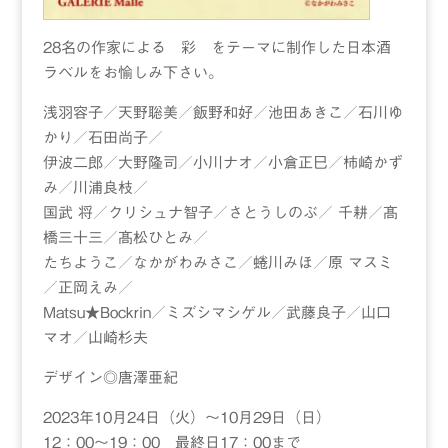
28名の作家による 彩 をテーマに制作した日本酒
ラベルをお愉しみ下さい。
浅羽容子／天野聡美／飯野和好／池田あきこ／石川ゆ
かり／石田尚子／
伊波二郎／大野隆司／小川ナオ／小倉正巳／柿崎かず
み／川浦良枝／
国武 将／クリシュナ智子／さとうしのぶ／ 千耕／髙
橋三十三／髙松ひとみ／
たちようこ／なかがわみさこ／蜷川みほ／原 マスミ
／正岡えみ／
Matsu★Bockrin／ミズシマシゲル／武藤良子／山口
マオ／山崎杉夫
デザイン◎唐澤亜紀
2023年10月24日（火）～10月29日（日）
12：00〜19：00 最終日17：00まで