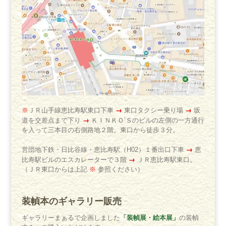
→
→
※
ＪＲ山手線恵比寿駅東口下車
東口タクシー乗り場
坂
→
道を交差点まで下り
ＫＩＮＫＯ’Ｓのビルの左側の一方通行
を入って三本目の右側路地２階。東口から徒歩３分。
→
営団地下鉄・日比谷線・恵比寿駅（H02）１番出口下車
恵
→
比寿駅ビルのエスカレーターで３階
ＪＲ恵比寿駅東口。
（ＪＲ東口からは上記
※
参照ください）
装幀本のギャラリー販売
「装幀展・絵本展」
ギャラリーまぁるで企画しました
の装幀