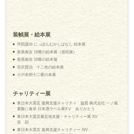
装幀展・絵本展
坪田譲治 にっぽんむかしばなし 絵本展
新美南吉 10冊の絵本展（巡回展）
新美南吉 10冊の絵本展
宮沢賢治 十二色の絵本展
小川未明十二冊の本展
チャリティー展
東日本大震災 復興支援チャリティ 協賛 株式会社 一ノ蔵
素敵に食卓 日本酒ラベル展XⅤ ありがとう
東日本大震災被災地支援・チャリティー展 XV
笑 顔
東日本大震災 復興支援チャリティー XlV