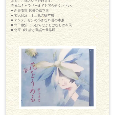
本を、ご購入いただけます。
在庫はギャラリーまでお問合せください。
■ 新美南吉 10冊の絵本展
■ 宮沢賢治 十二色の絵本展
■ アンデルセンの小さな15冊の本展
■ 坪田譲治 にっぽんむかしばなし絵本展
■ 北原白秋 詩と童謡の世界展