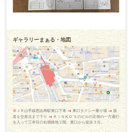
ギャラリーまぁる・地図
→
→
※
ＪＲ山手線恵比寿駅東口下車
東口タクシー乗り場
坂
→
道を交差点まで下り
ＫＩＮＫＯ’Ｓのビルの左側の一方通行
を入って三本目の右側路地２階。東口から徒歩３分。