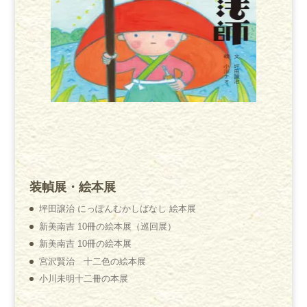
装幀展・絵本展
坪田譲治 にっぽんむかしばなし 絵本展
新美南吉 10冊の絵本展（巡回展）
新美南吉 10冊の絵本展
宮沢賢治 十二色の絵本展
小川未明十二冊の本展