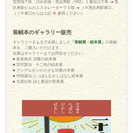
→
営団地下鉄・日比谷線・恵比寿駅（H02）１番出口下車
恵
→
比寿駅ビルのエスカレーターで３階
ＪＲ恵比寿駅東口。
（ＪＲ東口からは上記
※
参照ください）
装幀本のギャラリー販売
「装幀展・絵本展」
ギャラリーまぁるで企画しました
の装幀
本を、ご購入いただけます。
在庫はギャラリーまでお問合せください。
■ 新美南吉 10冊の絵本展
■ 宮沢賢治 十二色の絵本展
■ アンデルセンの小さな15冊の本展
■ 坪田譲治 にっぽんむかしばなし絵本展
■ 北原白秋 詩と童謡の世界展