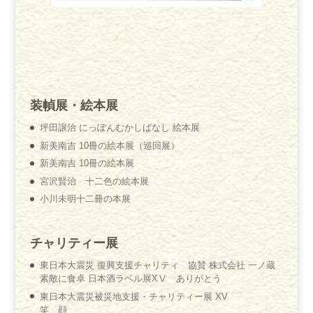
装幀展・絵本展
坪田譲治 にっぽんむかしばなし 絵本展
新美南吉 10冊の絵本展（巡回展）
新美南吉 10冊の絵本展
宮沢賢治 十二色の絵本展
小川未明十二冊の本展
チャリティー展
東日本大震災 復興支援チャリティ 協賛 株式会社 一ノ蔵
素敵に食卓 日本酒ラベル展XⅤ ありがとう
東日本大震災被災地支援・チャリティー展 XV
笑 顔