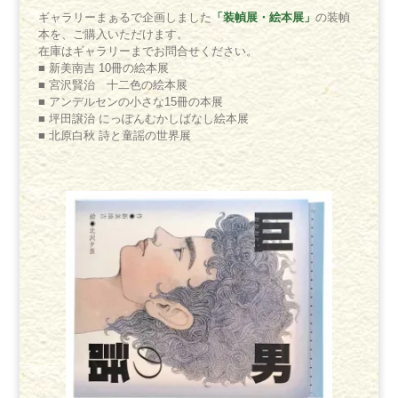
「装幀展・絵本展」
ギャラリーまぁるで企画しました
の装幀
本を、ご購入いただけます。
在庫はギャラリーまでお問合せください。
■ 新美南吉 10冊の絵本展
■ 宮沢賢治 十二色の絵本展
■ アンデルセンの小さな15冊の本展
■ 坪田譲治 にっぽんむかしばなし絵本展
■ 北原白秋 詩と童謡の世界展