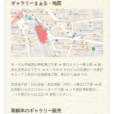
ギャラリーまぁる・地図
→
→
※
ＪＲ山手線恵比寿駅東口下車
東口タクシー乗り場
坂
→
道を交差点まで下り
ＫＩＮＫＯ’Ｓのビルの左側の一方通行
を入って三本目の右側路地２階。東口から徒歩３分。
→
営団地下鉄・日比谷線・恵比寿駅（H02）１番出口下車
恵
→
比寿駅ビルのエスカレーターで３階
ＪＲ恵比寿駅東口。
（ＪＲ東口からは上記
※
参照ください）
装幀本のギャラリー販売