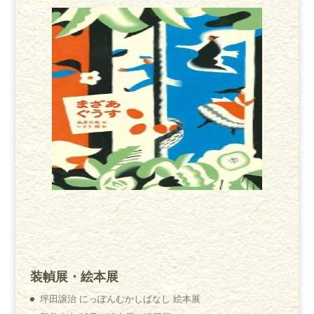
装幀展・絵本展
坪田譲治 にっぽんむかしばなし 絵本展