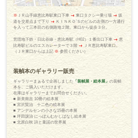
→
→
※
ＪＲ山手線恵比寿駅東口下車
東口タクシー乗り場
坂
→
道を交差点まで下り
ＫＩＮＫＯ’Ｓのビルの左側の一方通行
を入って三本目の右側路地２階。東口から徒歩３分。
→
営団地下鉄・日比谷線・恵比寿駅（H02）１番出口下車
恵
→
比寿駅ビルのエスカレーターで３階
ＪＲ恵比寿駅東口。
（ＪＲ東口からは上記
※
参照ください）
装幀本のギャラリー販売
「装幀展・絵本展」
ギャラリーまぁるで企画しました
の装幀
本を、ご購入いただけます。
在庫はギャラリーまでお問合せください。
■ 新美南吉 10冊の絵本展
■ 宮沢賢治 十二色の絵本展
■ アンデルセンの小さな15冊の本展
■ 坪田譲治 にっぽんむかしばなし絵本展
■ 北原白秋 詩と童謡の世界展