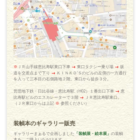
→
→
※
ＪＲ山手線恵比寿駅東口下車
東口タクシー乗り場
坂
→
道を交差点まで下り
ＫＩＮＫＯ’Ｓのビルの左側の一方通行
を入って三本目の右側路地２階。東口から徒歩３分。
→
営団地下鉄・日比谷線・恵比寿駅（H02）１番出口下車
恵
→
比寿駅ビルのエスカレーターで３階
ＪＲ恵比寿駅東口。
（ＪＲ東口からは上記
※
参照ください）
装幀本のギャラリー販売
「装幀展・絵本展」
ギャラリーまぁるで企画しました
の装幀
本を、ご購入いただけます。