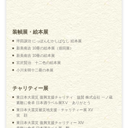
装幀展・絵本展
坪田譲治 にっぽんむかしばなし 絵本展
新美南吉 10冊の絵本展（巡回展）
新美南吉 10冊の絵本展
宮沢賢治 十二色の絵本展
小川未明十二冊の本展
チャリティー展
東日本大震災 復興支援チャリティ 協賛 株式会社 一ノ蔵
素敵に食卓 日本酒ラベル展XⅤ ありがとう
東日本大震災被災地支援・チャリティー展 XV
笑 顔
東日本大震災 復興支援チャリティー XlV