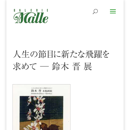
人生の節目に新たな飛躍を
求めて ─ 鈴木 晋 展