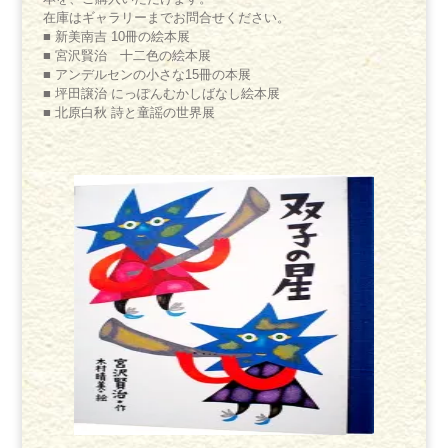
在庫はギャラリーまでお問合せください。
■ 新美南吉 10冊の絵本展
■ 宮沢賢治 十二色の絵本展
■ アンデルセンの小さな15冊の本展
■ 坪田譲治 にっぽんむかしばなし絵本展
■ 北原白秋 詩と童謡の世界展