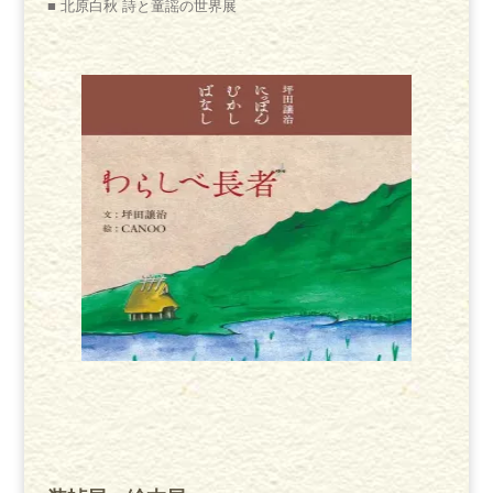
■ 北原白秋 詩と童謡の世界展