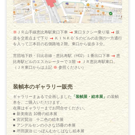
→
→
※
ＪＲ山手線恵比寿駅東口下車
東口タクシー乗り場
坂
→
道を交差点まで下り
ＫＩＮＫＯ’Ｓのビルの左側の一方通行
を入って三本目の右側路地２階。東口から徒歩３分。
→
営団地下鉄・日比谷線・恵比寿駅（H02）１番出口下車
恵
→
比寿駅ビルのエスカレーターで３階
ＪＲ恵比寿駅東口。
（ＪＲ東口からは上記
※
参照ください）
装幀本のギャラリー販売
「装幀展・絵本展」
ギャラリーまぁるで企画しました
の装幀
本を、ご購入いただけます。
在庫はギャラリーまでお問合せください。
■ 新美南吉 10冊の絵本展
■ 宮沢賢治 十二色の絵本展
■ アンデルセンの小さな15冊の本展
■ 坪田譲治 にっぽんむかしばなし絵本展