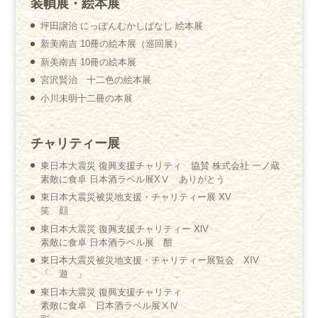
装幀展・絵本展
坪田譲治 にっぽんむかしばなし 絵本展
新美南吉 10冊の絵本展（巡回展）
新美南吉 10冊の絵本展
宮沢賢治 十二色の絵本展
小川未明十二冊の本展
チャリティー展
東日本大震災 復興支援チャリティ 協賛 株式会社 一ノ蔵
素敵に食卓 日本酒ラベル展XⅤ ありがとう
東日本大震災被災地支援・チャリティー展 XV
笑 顔
東日本大震災 復興支援チャリティー XlV
素敵に食卓 日本酒ラベル展 酣
東日本大震災被災地支援・チャリティー展覧会 XIV
「 遊 」
東日本大震災 復興支援チャリティ
素敵に食卓 日本酒ラベル展ⅩⅣ